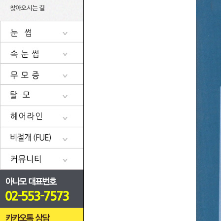
찾아오시는 길
수술 전후 사진
아나모의 눈썹이식
수술 전후 사진
눈썹이식 수술과정
아나모의 특별한 점
음부 모발이식
남성 눈썹
속눈썹이식
아나모의 특별한 점
수술 전후 사진
여성 눈썹
속눈썹이식 수술과정
아나모의 디자인과 이식
남성형탈모의 모발이식
수술 전후 사진
반영구 화장
아나모의 속눈썹 자료
아나모의 무모증 자료
여성형탈모의 모발이식
아나모의 특별한 점
아나모 눈썹 자료
메조테라피
헤어라인 교정
수술후기
미세색소주입술
아나모의 헤어라인 자료
공지사항
수술 전 상담실