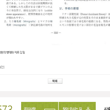
환의 병태와 치료
집필
출간]